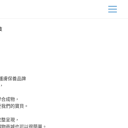
技
on 護膚保養品牌
牌，
學合成物，
愛我們的寶貝。
完整呈現，
購物商城也可以很簡單。