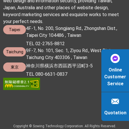
web design and information security, providing Taiwan,
Japan, Australia and other places of website design,
keyword marketing services and exquisite works to meet
your perfect needs.
4F.-1, No. 200, Songjiang Rd., Zhongshan Dist.,
Taipei
Taipei City 104486 , Taiwan
TEL 02-2765-8812
9F.-7, No. 101, Sec. 1, Ziyou Rd., West Dist.,
Taichung
Taichung City 403306 , Taiwan
神奈川県橫浜市西區西平沼町3-5
東京
Online
TEL 080-6631-0837
Customer
Service
Quotation
Copyright © Sowing Technology Corporation. All Rights Reserved.