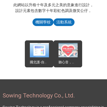
此網站以升格十年及多元之美的意象進行設計，
設計元素包含數字十年彩虹色調及微笑公仔，
結合了新北各校學生的藝術作品，
透過數位展演的方式，
機關學校
活動系統
讓每幅作品以更生動的方式呈現不同的風貌。
Technology
RWD響應式網頁設計 | Responsive Web Design
AR擴增實境 | Augmented Reality
國北護-自主練習英文平台
聽心音，找心病
Sowing Technology Co., Ltd.