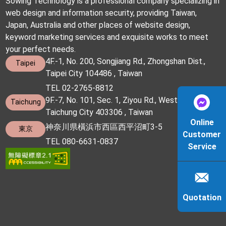
Sowing Technology is a professional company specializing in
web design and information security, providing Taiwan,
Japan, Australia and other places of website design,
keyword marketing services and exquisite works to meet
your perfect needs.
4F.-1, No. 200, Songjiang Rd., Zhongshan Dist.,
Taipei
Taipei City 104486 , Taiwan
TEL 02-2765-8812
9F.-7, No. 101, Sec. 1, Ziyou Rd., West Dist.,
Taichung
Taichung City 403306 , Taiwan
Online
神奈川県橫浜市西區西平沼町3-5
東京
Customer
TEL 080-6631-0837
Service
Quotation